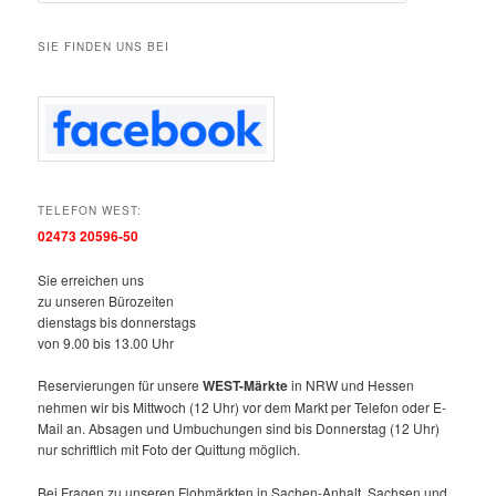
c
h
SIE FINDEN UNS BEI
e
n
TELEFON WEST:
02473 20596-50
Sie erreichen uns
zu unseren Bürozeiten
dienstags bis donnerstags
von 9.00 bis 13.00 Uhr
Reservierungen für unsere
WEST-Märkte
in NRW und Hessen
nehmen wir bis Mittwoch (12 Uhr) vor dem Markt per Telefon oder E-
Mail an. Absagen und Umbuchungen sind bis Donnerstag (12 Uhr)
nur schriftlich mit Foto der Quittung möglich.
Bei Fragen zu unseren Flohmärkten in Sachen-Anhalt, Sachsen und