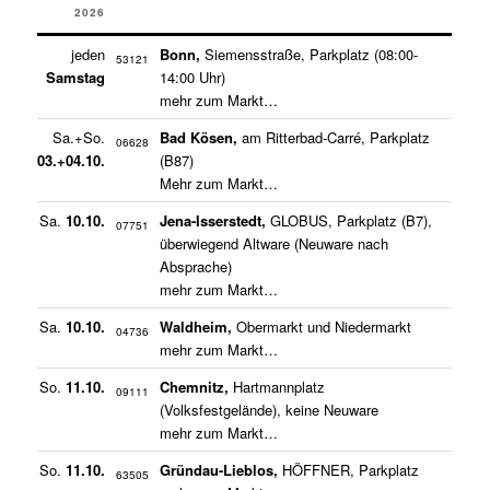
2026
jeden
Bonn,
Siemensstraße, Parkplatz (08:00-
53121
Samstag
14:00 Uhr)
mehr zum Markt…
Sa.+So.
Bad Kösen,
am Ritterbad-Carré, Parkplatz
06628
03.+04.10.
(B87)
Mehr zum Markt…
Sa.
10.10.
Jena-Isserstedt,
GLOBUS, Parkplatz (B7),
07751
überwiegend Altware (Neuware nach
Absprache)
mehr zum Markt…
Sa.
10.10.
Waldheim,
Obermarkt und Niedermarkt
04736
mehr zum Markt…
So.
11.10.
Chemnitz,
Hartmannplatz
09111
(Volksfestgelände), keine Neuware
mehr zum Markt…
So.
11.10.
Gründau-Lieblos,
HÖFFNER, Parkplatz
63505