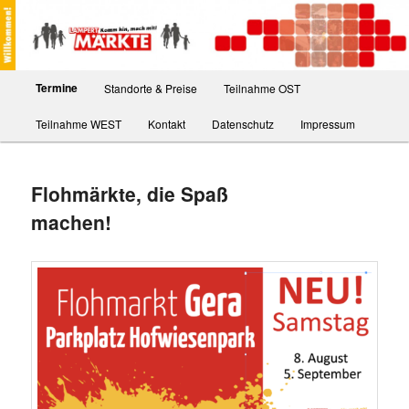
Zum
Komm hin, mach mit
Inhalt
Such
wechseln
Lampert Märkte
Hauptmenü
Termine
Standorte & Preise
Teilnahme OST
Teilnahme WEST
Kontakt
Datenschutz
Impressum
Flohmärkte, die Spaß
machen!