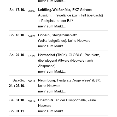
mehr zum Markt…
Sa.
17.10.
Leißling/Weißenfels,
EKZ Schöne
06667
Aussicht, Freigelände (zum Teil überdacht)
+ Parkplatz an der B87
mehr zum Markt…
So.
18.10.
Döbeln,
Steigerhausplatz
04720
(Volksfestgelände), keine Neuware
mehr zum Markt…
Sa.
24.10.
Hermsdorf (Thür.),
GLOBUS, Parkplatz,
07629
überwiegend Altware (Neuware nach
Absprache)
mehr zum Markt…
Sa.+So.
Naumburg,
Festplatz „Vogelwiese“ (B87),
06618
24.+25.10
.
keine Neuware
mehr zum Markt…
Sa.
31.10.
Chemnitz,
an der Eissporthalle, keine
09114
+
Neuware
So.
01.11.
mehr zum Markt…