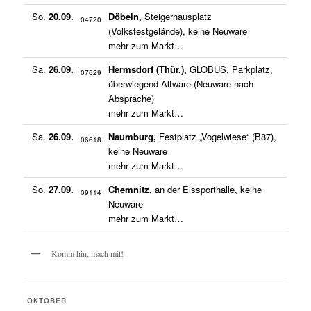
So.
20.09.
Döbeln,
Steigerhausplatz
04720
(Volksfestgelände), keine Neuware
mehr zum Markt…
Sa.
26.09.
Hermsdorf (Thür.),
GLOBUS, Parkplatz,
07629
überwiegend Altware (Neuware nach
Absprache)
mehr zum Markt…
Sa.
26.09.
Naumburg,
Festplatz „Vogelwiese“ (B87),
06618
keine Neuware
mehr zum Markt…
So.
27.09.
Chemnitz,
an der Eissporthalle, keine
09114
Neuware
mehr zum Markt…
Komm hin, mach mit!
OKTOBER