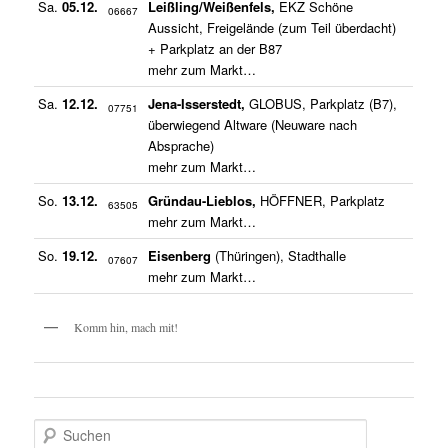
Sa.
05.12.
Leißling/Weißenfels,
EKZ Schöne
06667
Aussicht, Freigelände (zum Teil überdacht)
+ Parkplatz an der B87
mehr zum Markt…
Sa.
12.12.
Jena-Isserstedt,
GLOBUS, Parkplatz (B7),
07751
überwiegend Altware (Neuware nach
Absprache)
mehr zum Markt…
So.
13.12.
Gründau-Lieblos,
HÖFFNER, Parkplatz
63505
mehr zum Markt…
So.
19.12.
Eisenberg
(Thüringen), Stadthalle
07607
mehr zum Markt…
Komm hin, mach mit!
S
u