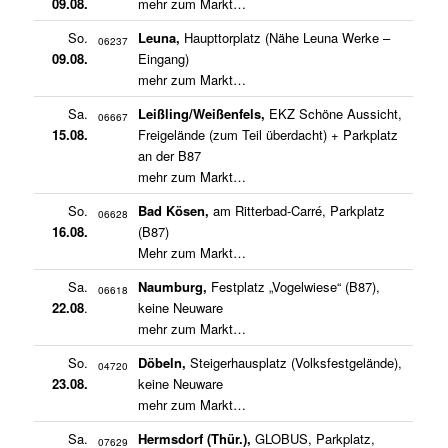
09.08.
mehr zum Markt…
So.
Leuna,
Haupttorplatz (Nähe Leuna Werke –
06237
09.08.
Eingang)
mehr zum Markt…
Sa.
Leißling/Weißenfels,
EKZ Schöne Aussicht,
06667
15.08.
Freigelände (zum Teil überdacht) + Parkplatz
an der B87
mehr zum Markt…
So.
Bad Kösen,
am Ritterbad-Carré, Parkplatz
06628
16.08.
(B87)
Mehr zum Markt…
Sa.
Naumburg,
Festplatz „Vogelwiese“ (B87),
06618
22.08
.
keine Neuware
mehr zum Markt…
So.
Döbeln,
Steigerhausplatz (Volksfestgelände),
04720
23.08.
keine Neuware
mehr zum Markt…
Sa.
Hermsdorf (Thür.),
GLOBUS, Parkplatz,
07629