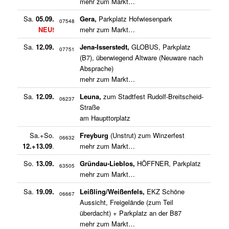
mehr zum Markt…
Sa.
05.09.
Gera,
Parkplatz Hofwiesenpark
07548
NEU!
mehr zum Markt…
Sa.
12.09.
Jena-Isserstedt,
GLOBUS, Parkplatz
07751
(B7), überwiegend Altware (Neuware nach
Absprache)
mehr zum Markt…
Sa.
12.09.
Leuna,
zum Stadtfest Rudolf-Breitscheid-
06237
Straße
am Haupttorplatz
Sa.+So.
Freyburg
(Unstrut) zum Winzerfest
06632
12.+13.09
.
mehr zum Markt…
So.
13.09.
Gründau-Lieblos,
HÖFFNER, Parkplatz
63505
mehr zum Markt…
Sa.
19.09.
Leißling/Weißenfels,
EKZ Schöne
06667
Aussicht, Freigelände (zum Teil
überdacht) + Parkplatz an der B87
mehr zum Markt…