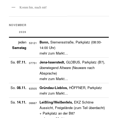
Komm hin, mach mit!
NOVEMBER
2026
jeden
Bonn,
Siemensstraße, Parkplatz (08:00-
53121
Samstag
14:00 Uhr)
mehr zum Markt…
Sa.
07.11.
Jena-Isserstedt,
GLOBUS, Parkplatz (B7),
07751
überwiegend Altware (Neuware nach
Absprache)
mehr zum Markt…
So.
08.11.
Gründau-Lieblos,
HÖFFNER, Parkplatz
63505
mehr zum Markt…
Sa.
14.11.
Leißling/Weißenfels,
EKZ Schöne
06667
Aussicht, Freigelände (zum Teil überdacht)
+ Parkplatz an der B87