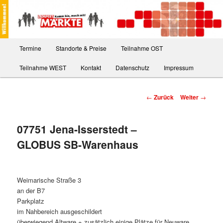
Zum
Komm hin, mach mit
Inhalt
Such
wechseln
Lampert Märkte
Hauptmenü
Termine
Standorte & Preise
Teilnahme OST
Teilnahme WEST
Kontakt
Datenschutz
Impressum
Beitrags-
←
Zurück
Weiter
→
Navigation
07751 Jena-Isserstedt –
GLOBUS SB-Warenhaus
Veröffentlicht am
Weimarische Straße 3
an der B7
Parkplatz
im Nahbereich ausgeschildert
überwiegend Altware + zusätzlich einige Plätze für Neuware