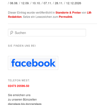
/ 08.08. / 12.09. / 10.10. / 07.11. / 28.11. / 12.12.2026
Dieser Eintrag wurde veröffentlicht in
Standorte & Preise
von
LM-
Redaktion
. Setze ein Lesezeichen zum
Permalink
.
S
u
c
h
SIE FINDEN UNS BEI
e
n
TELEFON WEST:
02473 20596-50
Sie erreichen uns
zu unseren Bürozeiten
dienstags bis donnerstags